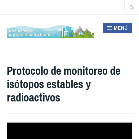
Saltar
Buscar
al
contenido
MENÚ
ABRIL
TUTOR
MODULO6
Protocolo de monitoreo de
6,
isótopos estables y
2021
radioactivos